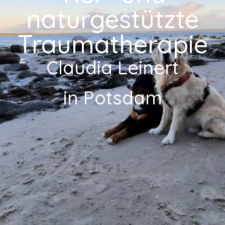
naturgestützte
Traumatherapie
Claudia Leinert
in Potsdam