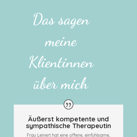
Das sagen
meine
Klientinnen
über mich
Äußerst kompetente und
sympathische Therapeutin
Frau Leinert hat eine offene, einfühlsame,