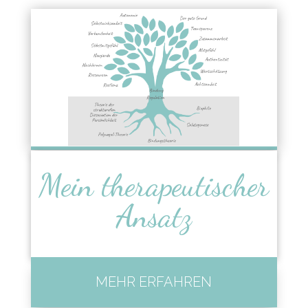
Mein therapeutischer
Ansatz
MEHR ERFAHREN