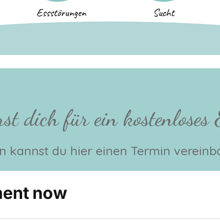
rst dich für ein kostenloses
 kannst du hier einen Termin vereinb