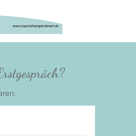
 Erstgespräch?
aren: