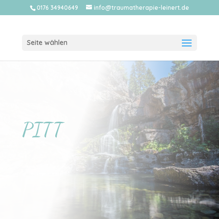
0176 34940649
info@traumatherapie-leinert.de
Seite wählen
PITT